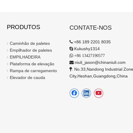
PRODUTOS
CONTATE-NOS
:
+86 189 2201 8035

Caminhão de paletes
:
Kukushy1314

Empilhador de paletes
:

+86 13427190577
EMPILHADEIRA
:
niuli_jason@chinaniuli.com

Plataforma de elevação
: No.33,Nandong Industrial Zo

Rampa de carregamento
City,Heshan,Guangdong,China​​​​​​​
Elevador de cauda