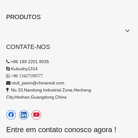
PRODUTOS
CONTATE-NOS
:
+86 189 2201 8035

:
Kukushy1314

:

+86 13427190577
:
niuli_jason@chinaniuli.com

: No.33,Nandong Industrial Zone,Hecheng

City,Heshan,Guangdong,China​​​​​​​
Entre em contato conosco agora !