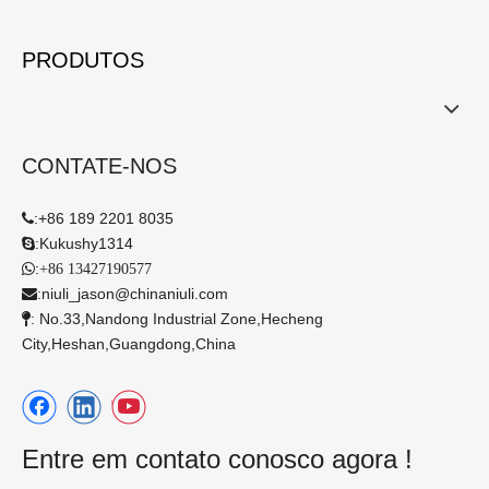
PRODUTOS
CONTATE-NOS
:
+86 189 2201 8035

:
Kukushy1314

:

+86 13427190577
:
niuli_jason@chinaniuli.com

: No.33,Nandong Industrial Zone,Hecheng

City,Heshan,Guangdong,China​​​​​​​
Entre em contato conosco agora !