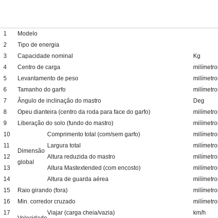
1
Modelo
2
Tipo de energia
3
Capacidade nominal
Kg
4
Centro de carga
milímetro
5
Levantamento de peso
milímetro
6
Tamanho do garfo
milímetro
7
Ângulo de inclinação do mastro
Deg
8
Opeu dianteira (centro da roda para face do garfo)
milímetro
9
Liberação do solo (fundo do mastro)
milímetro
10
Comprimento total (com/sem garfo)
milímetro
11
Largura total
milímetro
Dimensão
12
Altura reduzida do mastro
milímetro
global
13
Altura Mastextended (com encosto)
milímetro
14
Altura de guarda aérea
milímetro
15
Raio girando (fora)
milímetro
16
Min. corredor cruzado
milímetro
17
Viajar (carga cheia/vazia)
km/h