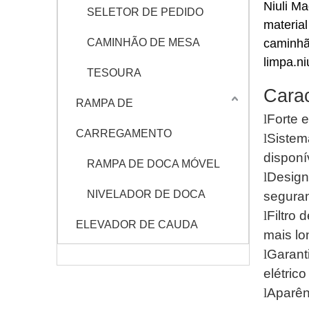
Niuli M
SELETOR DE PEDIDO
materia
CAMINHÃO DE MESA
caminhã
limpa.n
TESOURA
Carac
RAMPA DE
l
Forte e
CARREGAMENTO
l
Sistem
disponí
RAMPA DE DOCA MÓVEL
l
Design
NIVELADOR DE DOCA
segura
l
Filtro 
ELEVADOR DE CAUDA
mais lo
l
Garant
elétrico
l
Aparên