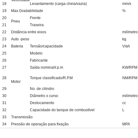
Velocidade
18
Levantamento (carga cheia/vazia)
mm/s
19
Max.Gradabilidade
%
20
Frente
Pneu
21
Traseira
22
Distância entre eixos
milímetro
23
Auto -peso
kg
24
Bateria
Tensão/capacidade
V/ah
25
Modelo
26
Fabricante
27
Saída nominal/r.p.m
KW/RPM
28
Torque classificado/R.P.M
NM/RPM
Motor
29
No. de cilindro
30
Diâmetro x curso
milímetro
31
Deslocamento
cc
32
Capacidade do tanque de combustível
L
33
Transmissão
34
Pressão de operação para fixação
MPA
adeira a diesel com grampo