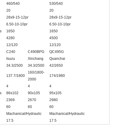
460/540
530/540
20
20
28x9-15-12pr
28x9-15-12pr
6.50-10-10pr
6.50-10-10pr
s
1650
1650
4280
4500
12/120
12/120
C240
C490BPG
QC495G
Isuzu
Xinchang
Quanchai
34.3/2500
34.3/2500
42/2650
160/1800-
137.7/1800
174/1980
2000
4
4
4
s
86x102
90x105
95x105
2369
2670
2980
60
60
60
Machanical/Hydraulic
Machanical/Hydraulic
17.5
17.5