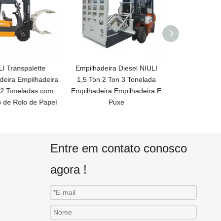
I Transpalette
Empilhadeira Diesel NIULI
Empilhadeira a
eira Empilhadeira
1,5 Ton 2 Ton 3 Tonelada
grampo de rol
 2 Toneladas com
Empilhadeira Empilhadeira E
para v
de Rolo de Papel
Puxe
Entre em contato conosco
agora !