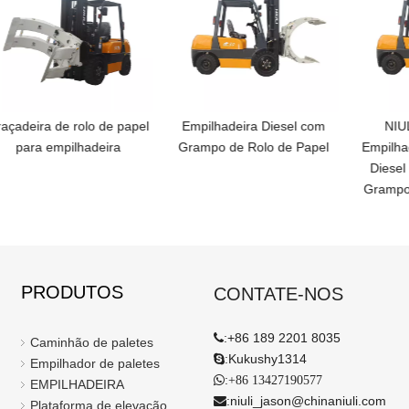
açadeira de rolo de papel
Empilhadeira Diesel com
NIUL
para empilhadeira
Grampo de Rolo de Papel
Empilhad
Diesel
Grampo 
PRODUTOS
CONTATE-NOS
:
+86 189 2201 8035

Caminhão de paletes
:
Kukushy1314

Empilhador de paletes
:

+86 13427190577
EMPILHADEIRA
:
niuli_jason@chinaniuli.com

Plataforma de elevação