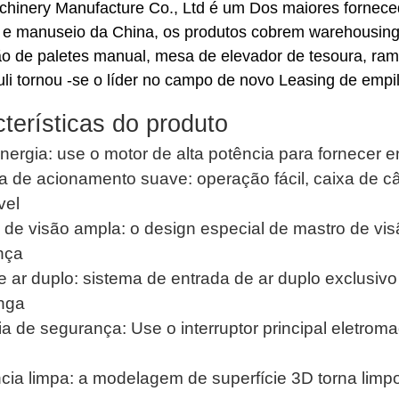
achinery Manufacture Co., Ltd é um Dos maiores fornec
l e manuseio da China, os produtos cobrem warehousing e
o de paletes manual, mesa de elevador de tesoura, ram
iuli tornou -se o líder no campo de novo Leasing de em
terísticas do produto
nergia: use o motor de alta potência para fornecer e
a de acionamento suave: operação fácil, caixa de câ
vel
 de visão ampla: o design especial de mastro de vis
nça
de ar duplo: sistema de entrada de ar duplo exclusivo
nga
ia de segurança: Use o interruptor principal eletro
cia limpa: a modelagem de superfície 3D torna limpo