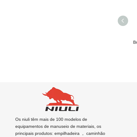
Niuli 3ton 360 graus
Empilhadeira a diesel de 3
Br
acessório rotador motor
toneladas com braçadeira
diesel empilhadeira
de rolo de papel
acessório rotador
Os niuli têm mais de 100 modelos de
equipamentos de manuseio de materiais, os
principais produtos: empilhadeira ， caminhão