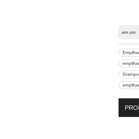
Empilh
elevaç
em um:
Empilha
empilha
Grampo 
empilhad
PRO