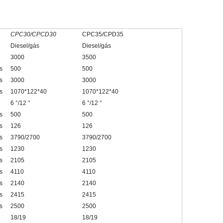
CPC30/CPCD30
CPC35/CPD35
Diesel/gás
Diesel/gás
3000
3500
s
500
500
s
3000
3000
s
1070*122*40
1070*122*40
6 °/12 °
6 °/12 °
s
500
500
s
126
126
s
3790/2700
3790/2700
s
1230
1230
s
2105
2105
s
4110
4110
s
2140
2140
s
2415
2415
s
2500
2500
18/19
18/19