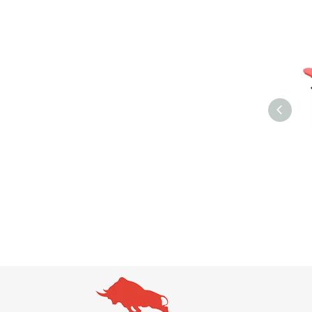
NIULI 2000KG 2000 2500
Porta-paletes de alta
KG 2,5 Ton Nylon PU Roda
elevação
de Borracha de Baixo Perfil
Altura Transpaleta Manual
Transpalete Manual de
Paletes