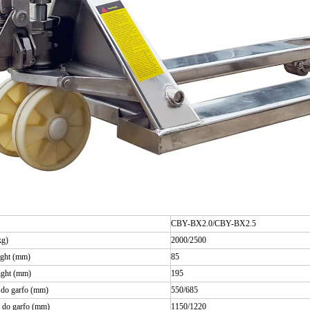
CBY-BX2.0/CBY-BX2.5
kg)
2000/2500
ight (mm)
85
ight (mm)
195
 do garfo (mm)
550/685
 do garfo (mm)
1150/1220