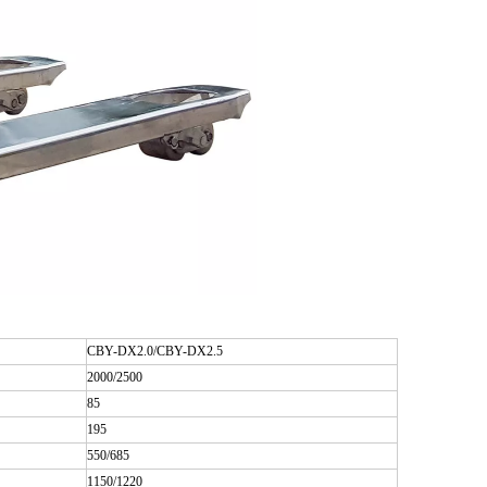
CBY-DX2.0/CBY-DX2.5
2000/2500
85
195
550/685
1150/1220