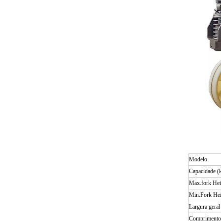
Modelo
Capacidade (
Max.fork He
Min.Fork He
Largura geral
Comprimento