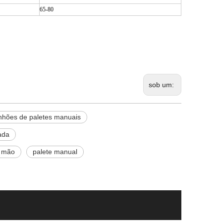
65-80
sob um:
nhões de paletes manuais
ada
a mão
palete manual