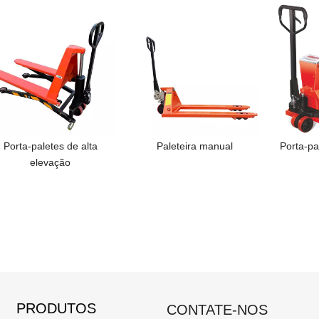
Paleteira manual
Porta-paletes manual com
NIULI 
balança
Fábr
Manu
Pal
3.5
PRODUTOS
CONTATE-NOS