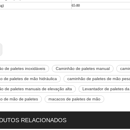
kg)
65-80
o de paletes inoxidáveis
o de paletes manual
es de paletes manuais
o de paletes inoxidáveis
Caminhão de paletes manual
cami
o de paletes de mão hidráulica
caminhão de paletes de mão pes
o de paletes manuais de elevação alta
Levantador de paletes d
o de mão de paletes
macacos de paletes de mão
DUTOS RELACIONADOS