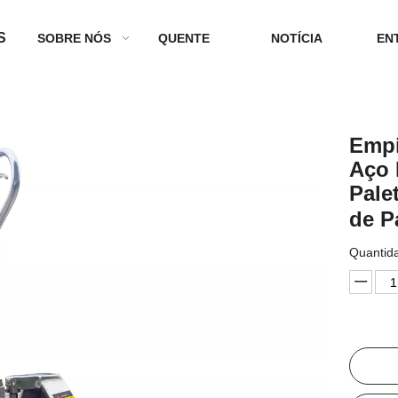
S
SOBRE NÓS
QUENTE
NOTÍCIA
EN
Empi
Aço 
Pale
de P
Quantid