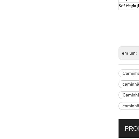
Self Weight (
Caminhã
caminhã
caminhõ
em um:
Caminhã
caminhã
Caminhã
caminhã
PRO