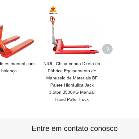
China Venda Direta da
Porta-paletes manual de
Empilhadei
ica Equipamento de
carga leve NIULI 2000kg
paletes NIUL
seio de Materiais BF
2.0ton capacidade de
de capa
ete Hidráulica Jack
paleteira manual
empilhadei
ton 3500KG Manual
manual 
Hand Palle Truck
Entre em contato conosco