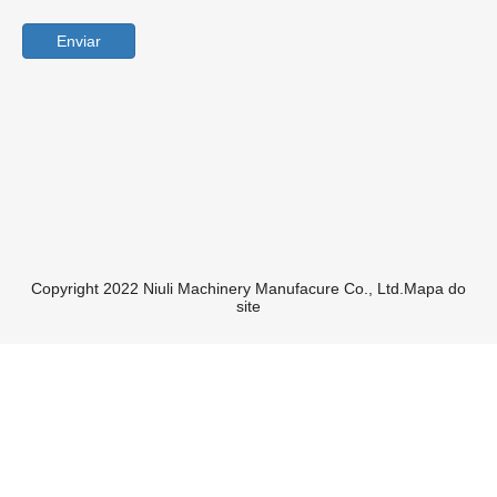
Empilhadeira com motor isuzu
3.0ton empilhadeira
Empilhadeira
em um:
sob um: