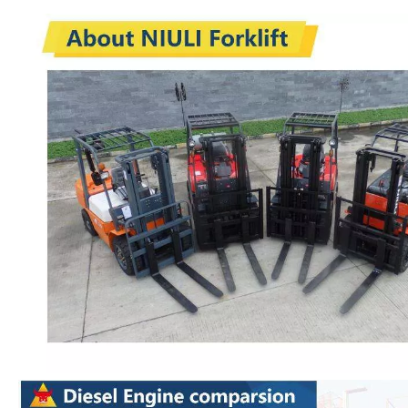
Empilhadeira de 3,0 toneladas com
motor japonês Isuzu C240
Quantidade:
Inquérito
Adicionar a cesta
Descrição do produto