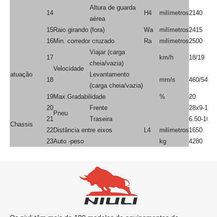
2
Tipo de energia
Diesel/gá
Em geral
3
Capacidade nominal
Kg
3000
4
Centro de carga
milímetros
500
5
Levantamento de peso
H1
milímetros
3000
a × b
6
Tamanho do garfo
milímetros
1070*122
× c
Ângulo de
7
inclinação do
F/r
Deg
6 °/12 °
mastro
Opeu dianteira
8
(centro da roda
milímetros
500
para face do garfo)
Liberação do solo (fundo do
9
M1
milímetros
126
mastro)
Personagem
Comprimento total
e dimensão
10
L1/L2
milímetros
3790/270
(com/sem garfo)
11
Largura total
B
milímetros
1230
Altura reduzida do
12
H3
milímetros
2105
Dimensão
mastro