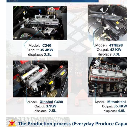
3.0ton Forklift com motor japonês Isuzu C240