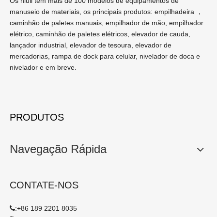
global
Altura
13
Mastextended
H2
milímetros
4110
(com encosto)
Altura de guarda
14
H4
milímetros
2140
aérea
15
Raio girando (fora)
Wa
milímetros
2415
16
Min. corredor cruzado
Ra
milímetros
2500
Viajar (carga
17
km/h
18/19
cheia/vazia)
Velocidade
atuação
Levantamento
18
mm/s
460/540
(carga cheia/vazia)
19
Max.Gradabilidade
%
20
20
Frente
28x9-15-1
Pneu
21
Traseira
6.50-10-1
Chassis
22
Distância entre eixos
L4
milímetros
1650
23
Auto -peso
kg
4280
24
Bateria
Tensão/capacidade
V/ah
12/120
25
Modelo
C240
26
Fabricante
Isuzu
27
Saída nominal/r.p.m
KW/RPM
34.3/2500