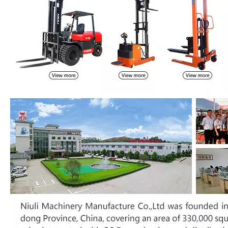
1500
2500
85
E1.5T/2.5M
CTY-
1500
3000
85
E1.5T/3.0M
CTY-
2000
3000
85
E2.0T/2.0M
Observação:
A estrutura do CTY-E é feita por \"C \" ferro
Contêiner
30 pcs
Qtty/20 '
A especificação e a cor especial podem ser feitas de acordo
com os requisitos do cliente.