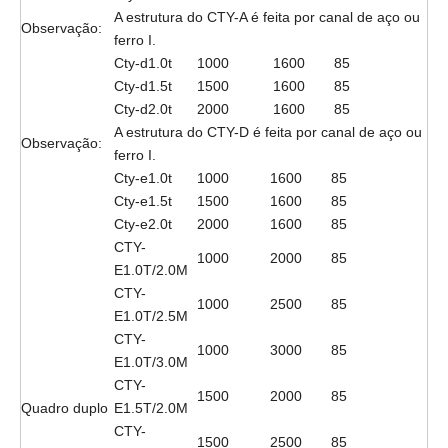
empilhador hidráulico da mão dados:
Altura de
Elevação
Capacidade
Forks
Altura
Fotos
Modelo
(KG)
inferiores
(mm)
(mm)
Cty-a 1.0t
1000
1600
100
CTY-A 1.5T
1500
1600
100
Cty-a2.0t
2000
1600
100