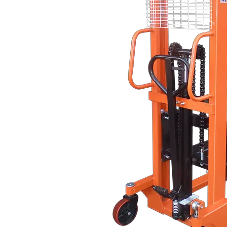
Descrição do produto
Niuli Manual Hand Stacker Palet Forklift Uso em
Armazém Manual Hidráulico de Stacker
A empilhadora hidráulica, também conhecida como
empilhadeira hidráulica, é um produto de baixo custo, não
poluente e sem potência. É compacto, flexível e fácil de operar.
É amplamente utilizado em fábricas, oficinas, armazéns,
estações e outros lugares.