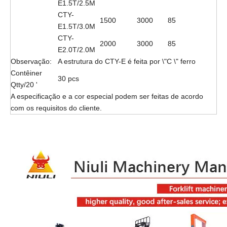
Cty-a3.0t
3000
1600
100
A estrutura do CTY-A é feita por canal de aço ou
Observação:
ferro I.
Cty-d1.0t
1000
1600
85
Cty-d1.5t
1500
1600
85
Cty-d2.0t
2000
1600
85
A estrutura do CTY-D é feita por canal de aço ou
Observação:
ferro I.
Cty-e1.0t
1000
1600
85
Cty-e1.5t
1500
1600
85
Cty-e2.0t
2000
1600
85
CTY-
1000
2000
85
E1.0T/2.0M
CTY-
1000
2500
85
E1.0T/2.5M
CTY-
1000
3000
85
E1.0T/3.0M
CTY-
1500
2000
85
Quadro duplo
E1.5T/2.0M
CTY-