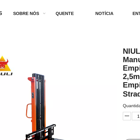
S
SOBRE NÓS
QUENTE
NOTÍCIA
EN
NIUL
Manu
Empi
2,5m
Empi
Stra
Quantid