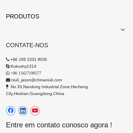
PRODUTOS
CONTATE-NOS
:
+86 189 2201 8035

:
Kukushy1314

:

+86 13427190577
:
niuli_jason@chinaniuli.com

: No.33,Nandong Industrial Zone,Hecheng

City,Heshan,Guangdong,China​​​​​​​
Entre em contato conosco agora !