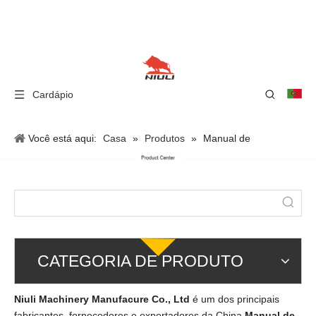
Cardápio
Você está aqui:
Casa
»
Produtos
»
Manual de
empilhador de mão elétrico
CATEGORIA DE PRODUTO
Niuli Machinery Manufacure Co., Ltd
é um dos principais
fabricantes, fornecedores e exportadores da China
Manual de