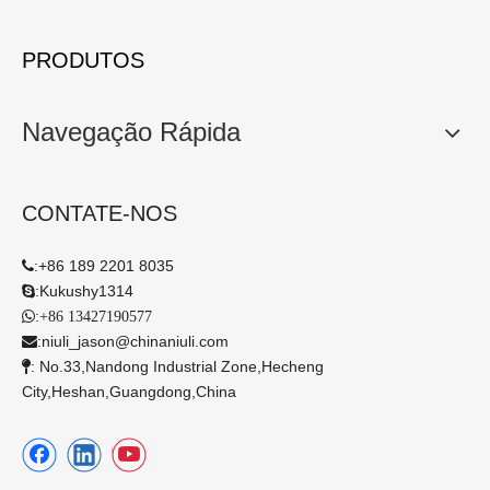
PRODUTOS
Navegação Rápida
CONTATE-NOS
:
+86 189 2201 8035

:
Kukushy1314

:

+86 13427190577
:
niuli_jason@chinaniuli.com

: No.33,Nandong Industrial Zone,Hecheng

City,Heshan,Guangdong,China​​​​​​​