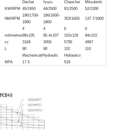
Dachai
Isuzu
Chaochai
Mitsubishi
KW/RPM
45/2450
44/2500
81/2500
52/2300
190/1700-
186/1600-
NM/RPM
353/1650
137.7/1800
1900
1800
4
4
6
6
milímetros
98x105
95.4x107
102x118
94x102
cc
3168
3059
5795
4997
L
90
90
110
110
Machanical/Hydraulic
Hidráulico
MPA
17.5
518