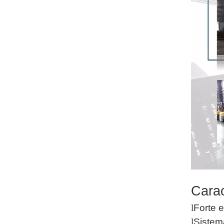
Carac
l
Forte e
l
Sistem