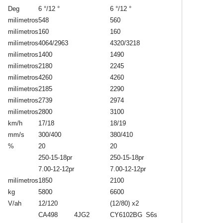
Deg
6 °/12 °
6 °/12 °
milímetros
548
560
milímetros
160
160
milímetros
4064/2963
4320/3218
milímetros
1400
1490
milímetros
2180
2245
milímetros
4260
4260
milímetros
2185
2290
milímetros
2739
2974
milímetros
2800
3100
km/h
17/18
18/19
mm/s
300/400
380/410
%
20
20
250-15-18pr
250-15-18pr
7.00-12-12pr
7.00-12-12pr
milímetros
1850
2100
kg
5800
6600
V/ah
12/120
(12/80) x2
CA498
4JG2
CY6102BG
S6s