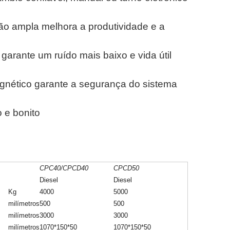
ão ampla melhora a produtividade e a
 garante um ruído mais baixo e vida útil
magnético garante a segurança do sistema
 e bonito
CPC40/CPCD40
CPCD50
Diesel
Diesel
Kg
4000
5000
milímetros
500
500
milímetros
3000
3000
milímetros
1070*150*50
1070*150*50