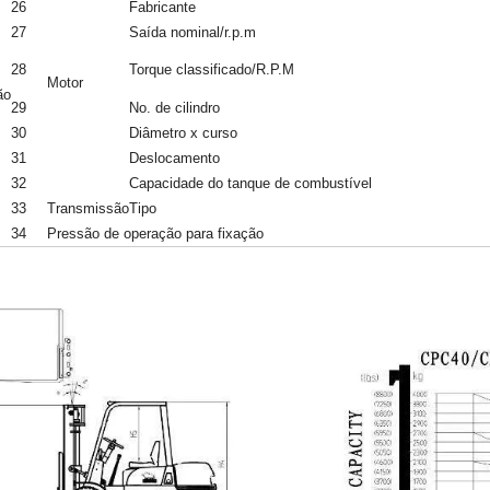
26
Fabricante
27
Saída nominal/r.p.m
28
Torque classificado/R.P.M
Motor
ão
29
No. de cilindro
30
Diâmetro x curso
31
Deslocamento
32
Capacidade do tanque de combustível
33
Transmissão
Tipo
34
Pressão de operação para fixação