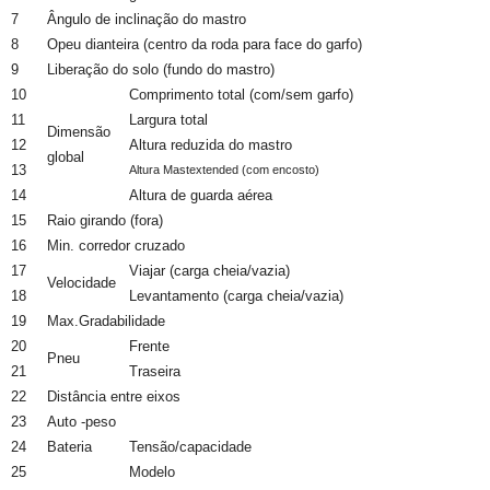
7
Ângulo de inclinação do mastro
8
Opeu dianteira (centro da roda para face do garfo)
9
Liberação do solo (fundo do mastro)
10
Comprimento total (com/sem garfo)
11
Largura total
Dimensão
12
Altura reduzida do mastro
global
13
Altura Mastextended (com encosto)
14
Altura de guarda aérea
15
Raio girando (fora)
16
Min. corredor cruzado
17
Viajar (carga cheia/vazia)
Velocidade
18
Levantamento (carga cheia/vazia)
19
Max.Gradabilidade
20
Frente
Pneu
21
Traseira
22
Distância entre eixos
23
Auto -peso
24
Bateria
Tensão/capacidade
25
Modelo