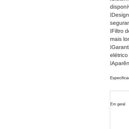
disponí
l
Design
segura
l
Filtro 
mais lo
l
Garant
elétrico
l
Aparên
Especifica
Em geral