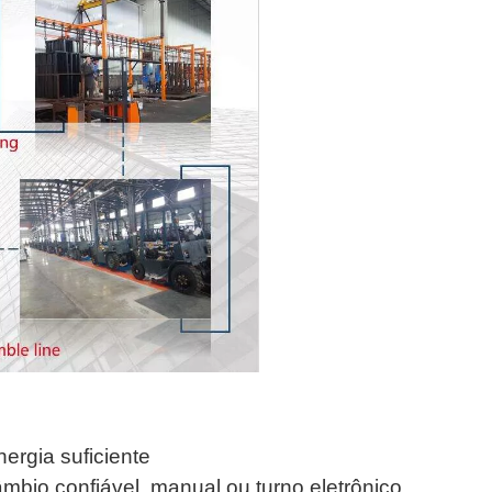
nergia suficiente
mbio confiável, manual ou turno eletrônico